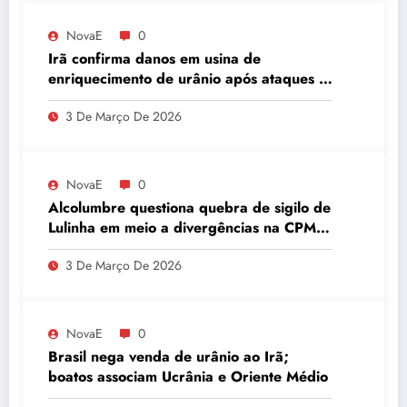
NovaE
0
Irã confirma danos em usina de
enriquecimento de urânio após ataques e
embaixador evita detalhes sobre
3 De Março De 2026
quantidade de urânio enriquecido
NovaE
0
Alcolumbre questiona quebra de sigilo de
Lulinha em meio a divergências na CPMI
do INSS
3 De Março De 2026
NovaE
0
Brasil nega venda de urânio ao Irã;
boatos associam Ucrânia e Oriente Médio