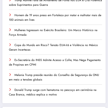
Trump Admite Falta de Armamento de Ponta nos EUA e Cria Polêmica
sobre Suprimentos para Guerra
Homem de 19 anos preso em Fortaleza por matar e maltratar mais de
100 animais em lives
Mulheres Ingressam no Exército Brasileiro: Um Marco Histórico na
Força Armada
Copa do Mundo em Risco? Tensão EUA-Irã e Violência no México
Geram Incertezas
Ex-Secretária do INSS Admite Acesso a Cofre, Mas Nega Pagamento
de Propinas em CPMI
Melania Trump preside reunião do Conselho de Segurança da ONU
em meio a tensões globais
Donald Trump surge com hematoma no pescoço em cerimônia na
Casa Branca, médico explica o motivo