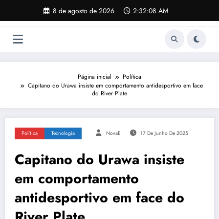
Pular
8 de agosto de 2026
2:32:09 AM
para
o
conteúdo
Página inicial
Política
Capitano do Urawa insiste em comportamento antidesportivo em face
do River Plate
Política
Tecnologia
NovaE
17 De Junho De 2025
Capitano do Urawa insiste
em comportamento
antidesportivo em face do
River Plate