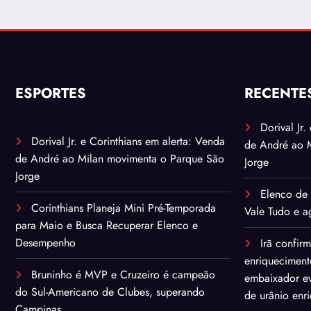
ESPORTES
RECENTE
Dorival Jr
Dorival Jr. e Corinthians em alerta: Venda
de André ao 
de André ao Milan movimenta o Parque São
Jorge
Jorge
Elenco de 
Corinthians Planeja Mini Pré-Temporada
Vale Tudo e ag
para Maio e Busca Recuperar Elenco e
Desempenho
Irã confir
enriqueciment
Bruninho é MVP e Cruzeiro é campeão
embaixador ev
do Sul-Americano de Clubes, superando
de urânio enr
Campinas