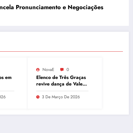
Cancela Pronunciamento e Negociações
NovaE
0
os em
Elenco de Três Graças
revive dança de Vale
de
Tudo e agita as redes
ues e
026
3 De Março De 2026
a
ânio