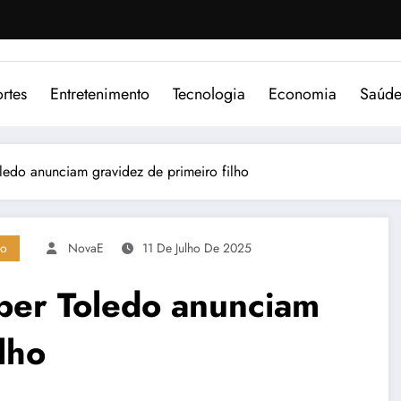
rtes
Entretenimento
Tecnologia
Economia
Saúd
ledo anunciam gravidez de primeiro filho
no
NovaE
11 De Julho De 2025
ber Toledo anunciam
lho