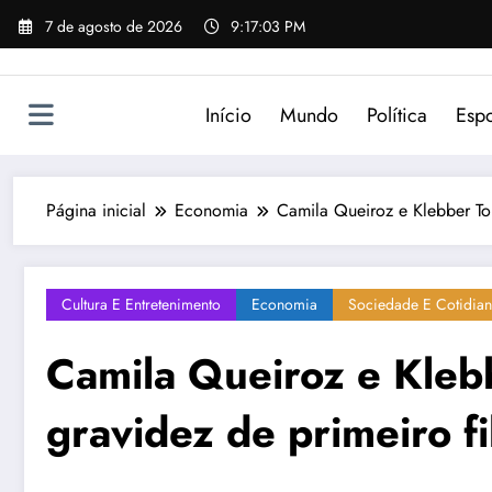
Pular
7 de agosto de 2026
9:17:03 PM
para
o
conteúdo
Início
Mundo
Política
Espo
Página inicial
Economia
Camila Queiroz e Klebber To
Cultura E Entretenimento
Economia
Sociedade E Cotidia
Camila Queiroz e Kleb
gravidez de primeiro fi