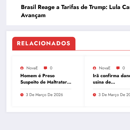
Brasil Reage a Tarifas de Trump: Lula 
Avançam
RELACIONADOS
NovaE
0
NovaE
0
Homem é Preso
Irã confirma dan
Suspeito de Maltratar
usina de
Mais de 100 Animais
enriquecimento 
Durante Lives
urânio após ataq
3 De Março De 2026
3 De Março De 2
embaixador evit
detalhes sobre
quantidade de ur
enriquecido