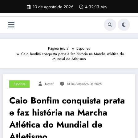
Pular
10 de agosto de 2026
4:32:14 AM
para
o
conteúdo
Página inicial
Esportes
Caio Bonfim conquista prata e faz história na Marcha Atlética do
Mundial de Atletismo
Esportes
NovaE
13 De Setembro De 2025
Caio Bonfim conquista prata
e faz história na Marcha
Atlética do Mundial de
Atletismo