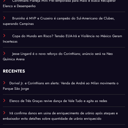
Corinthians Planeja Mini Pré-Temporada para Maio e Busca Recuperar
Elenco e Desempenho
Bruninho é MVP e Cruzeiro é campeão do Sul-Americano de Clubes,
superando Campinas
Copa do Mundo em Risco? Tensão EUA-Irã e Violência no México Geram
Incertezas
Jesse Lingard é o novo reforço do Corinthians; anúncio será na Neo
Química Arena
RECENTES
Dorival Jr. e Corinthians em alerta: Venda de André ao Milan movimenta o
Parque São Jorge
Elenco de Três Graças revive dança de Vale Tudo e agita as redes
Irã confirma danos em usina de enriquecimento de urânio após ataques e
embaixador evita detalhes sobre quantidade de urânio enriquecido