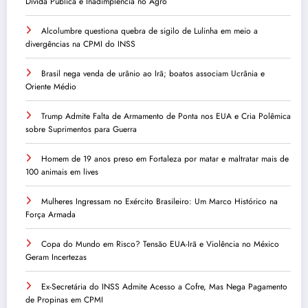
Dívida Pública e Inadimplência no Agro
Alcolumbre questiona quebra de sigilo de Lulinha em meio a
divergências na CPMI do INSS
Brasil nega venda de urânio ao Irã; boatos associam Ucrânia e
Oriente Médio
Trump Admite Falta de Armamento de Ponta nos EUA e Cria Polêmica
sobre Suprimentos para Guerra
Homem de 19 anos preso em Fortaleza por matar e maltratar mais de
100 animais em lives
Mulheres Ingressam no Exército Brasileiro: Um Marco Histórico na
Força Armada
Copa do Mundo em Risco? Tensão EUA-Irã e Violência no México
Geram Incertezas
Ex-Secretária do INSS Admite Acesso a Cofre, Mas Nega Pagamento
de Propinas em CPMI