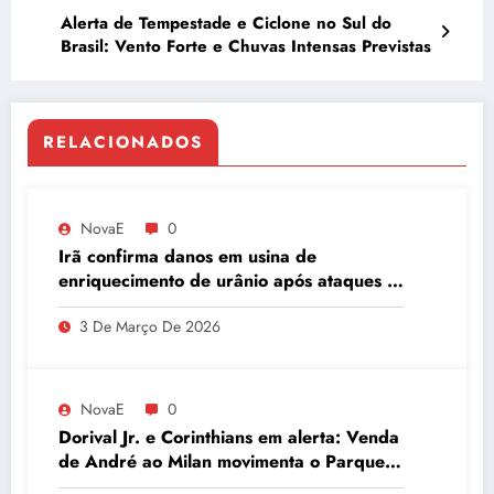
Alerta de Tempestade e Ciclone no Sul do
Brasil: Vento Forte e Chuvas Intensas Previstas
RELACIONADOS
NovaE
0
Irã confirma danos em usina de
enriquecimento de urânio após ataques e
embaixador evita detalhes sobre
3 De Março De 2026
quantidade de urânio enriquecido
NovaE
0
Dorival Jr. e Corinthians em alerta: Venda
de André ao Milan movimenta o Parque
São Jorge