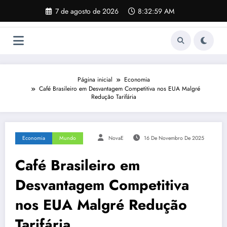
Pular
7 de agosto de 2026
8:33:00 AM
para
o
conteúdo
Página inicial
Economia
Café Brasileiro em Desvantagem Competitiva nos EUA Malgré
Redução Tarifária
Economia
Mundo
NovaE
16 De Novembro De 2025
Café Brasileiro em
Desvantagem Competitiva
nos EUA Malgré Redução
Tarifária