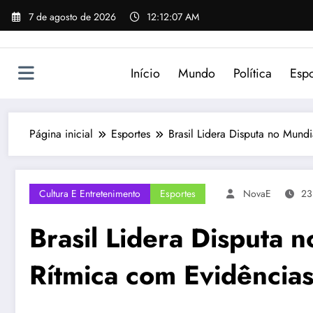
Pular
7 de agosto de 2026
12:12:07 AM
para
o
conteúdo
Início
Mundo
Política
Espo
Página inicial
Esportes
Brasil Lidera Disputa no Mund
Cultura E Entretenimento
Esportes
NovaE
23
Brasil Lidera Disputa 
Rítmica com Evidências