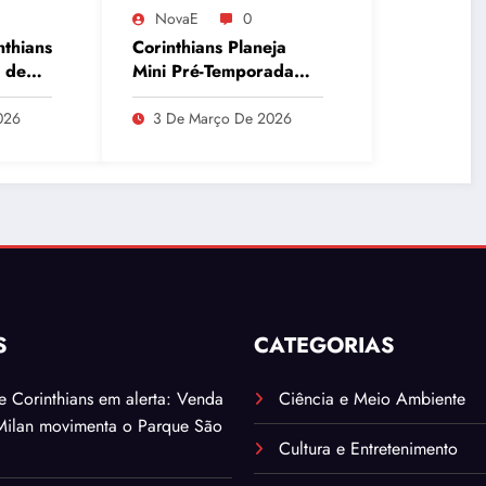
NovaE
0
nthians
Corinthians Planeja
 de
Mini Pré-Temporada
para Maio e Busca
que
Recuperar Elenco e
026
3 De Março De 2026
Desempenho
S
CATEGORIAS
. e Corinthians em alerta: Venda
Ciência e Meio Ambiente
Milan movimenta o Parque São
Cultura e Entretenimento