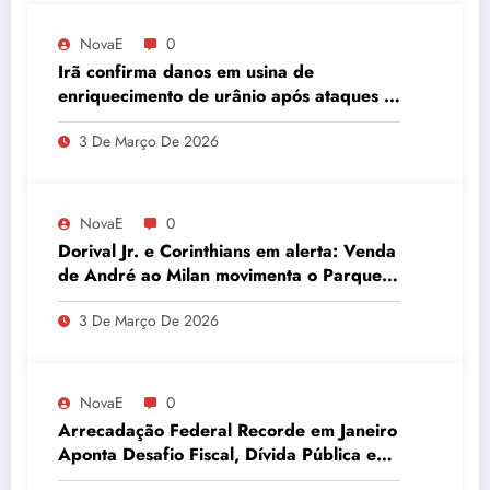
NovaE
0
Irã confirma danos em usina de
enriquecimento de urânio após ataques e
embaixador evita detalhes sobre
3 De Março De 2026
quantidade de urânio enriquecido
NovaE
0
Dorival Jr. e Corinthians em alerta: Venda
de André ao Milan movimenta o Parque
São Jorge
3 De Março De 2026
NovaE
0
Arrecadação Federal Recorde em Janeiro
Aponta Desafio Fiscal, Dívida Pública e
Inadimplência no Agro