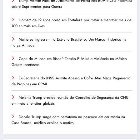
Trump Admite Falta de Armamento de Ponta nos EUA e Cria Polêmica
sobre Suprimentos para Guerra
Homem de 19 anos preso em Fortaleza por matar e maltratar mais de
100 animais em lives
Mulheres Ingressam no Exército Brasileiro: Um Marco Histórico na
Força Armada
Copa do Mundo em Risco? Tensão EUA-Irã e Violência no México
Geram Incertezas
Ex-Secretária do INSS Admite Acesso a Cofre, Mas Nega Pagamento
de Propinas em CPMI
Melania Trump preside reunião do Conselho de Segurança da ONU
em meio a tensões globais
Donald Trump surge com hematoma no pescoço em cerimônia na
Casa Branca, médico explica o motivo