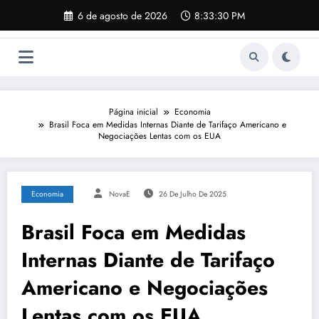
Pular
6 de agosto de 2026
8:33:31 PM
para
o
conteúdo
Página inicial
Economia
Brasil Foca em Medidas Internas Diante de Tarifaço Americano e
Negociações Lentas com os EUA
Economia
NovaE
26 De Julho De 2025
Brasil Foca em Medidas
Internas Diante de Tarifaço
Americano e Negociações
Lentas com os EUA