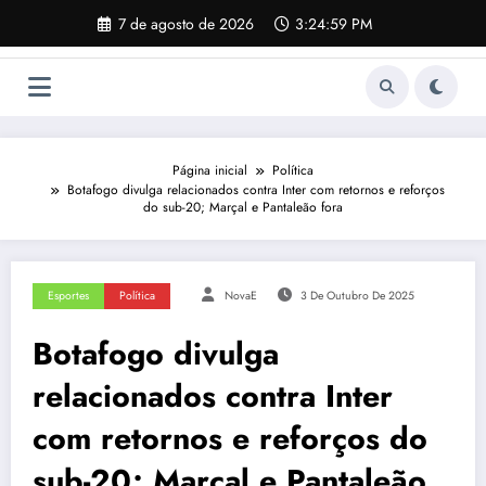
Pular
7 de agosto de 2026
3:25:00 PM
para
o
conteúdo
Página inicial
Política
Botafogo divulga relacionados contra Inter com retornos e reforços
do sub-20; Marçal e Pantaleão fora
Esportes
Política
NovaE
3 De Outubro De 2025
Botafogo divulga
relacionados contra Inter
com retornos e reforços do
sub-20; Marçal e Pantaleão