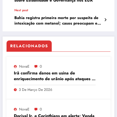
sobre Estabilidade e Governança nos EUA
Next post
Bahia registra primeira morte por suspeita de
intoxicação com metanol; casos preocupam em
5 estados
RELACIONADOS
NovaE
0
Irã confirma danos em usina de
enriquecimento de urânio após ataques e
embaixador evita detalhes sobre
3 De Março De 2026
quantidade de urânio enriquecido
NovaE
0
Dorival Jr. e Corinthians em alerta: Venda