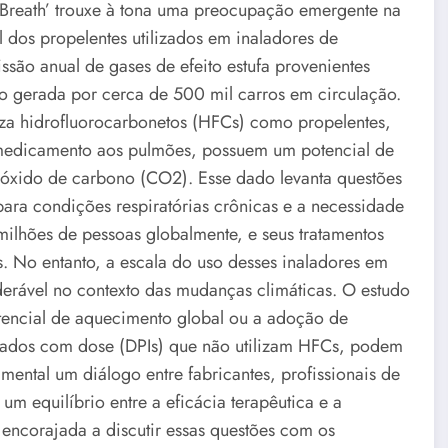
 ‘Breath’ trouxe à tona uma preocupação emergente na
l dos propelentes utilizados em inaladores de
ão anual de gases de efeito estufa provenientes
ão gerada por cerca de 500 mil carros em circulação.
iza hidrofluorocarbonetos (HFCs) como propelentes,
 medicamento aos pulmões, possuem um potencial de
ióxido de carbono (CO2). Esse dado levanta questões
para condições respiratórias crônicas e a necessidade
 milhões de pessoas globalmente, e seus tratamentos
s. No entanto, a escala do uso desses inaladores em
erável no contexto das mudanças climáticas. O estudo
tencial de aquecimento global ou a adoção de
rizados com dose (DPIs) que não utilizam HFCs, podem
amental um diálogo entre fabricantes, profissionais de
um equilíbrio entre a eficácia terapêutica e a
encorajada a discutir essas questões com os