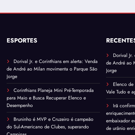
ESPORTES
RECENTE
Dorival Jr
Dorival Jr. e Corinthians em alerta: Venda
de André ao 
de André ao Milan movimenta o Parque São
Jorge
Jorge
Elenco de 
Corinthians Planeja Mini Pré-Temporada
Vale Tudo e ag
para Maio e Busca Recuperar Elenco e
Desempenho
Irã confir
enriqueciment
Bruninho é MVP e Cruzeiro é campeão
embaixador ev
do Sul-Americano de Clubes, superando
de urânio enr
Campinas