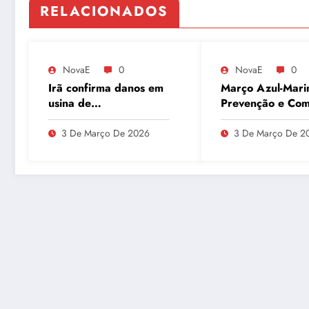
RELACIONADOS
NovaE
0
NovaE
0
Irã confirma danos em
Março Azul-Mari
usina de
Prevenção e Co
enriquecimento de
ao Câncer Colorr
urânio após ataques e
com Atividades F
3 De Março De 2026
3 De Março De 2
embaixador evita
detalhes sobre
quantidade de urânio
enriquecido