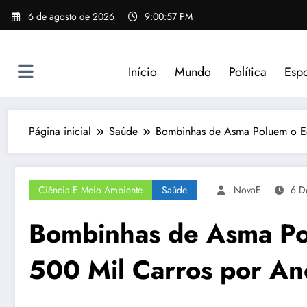
Pular
6 de agosto de 2026
9:00:57 PM
para
o
conteúdo
Início
Mundo
Política
Espo
Página inicial
Saúde
Bombinhas de Asma Poluem o Equ
Ciência E Meio Ambiente
Saúde
NovaE
6 D
Bombinhas de Asma Po
500 Mil Carros por An