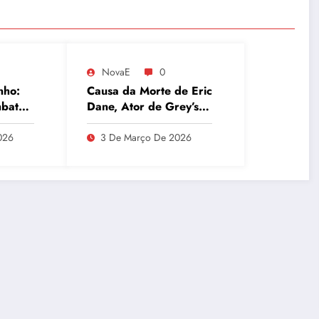
NovaE
0
nho:
Causa da Morte de Eric
mbate
Dane, Ator de Grey’s
etal
Anatomy, Revelada:
ísicas
Esclerose Lateral
026
3 De Março De 2026
Amiotrófica