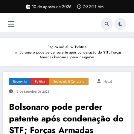
Pular
10 de agosto de 2026
7:32:22 AM
para
o
conteúdo
Página inicial
Política
Bolsonaro pode perder patente após condenação do STF; Forças
Armadas buscam superar desgastes
Economia
Política
Sociedade E Cotidiano
NovaE
13 De Setembro De 2025
Bolsonaro pode perder
patente após condenação do
STF; Forças Armadas