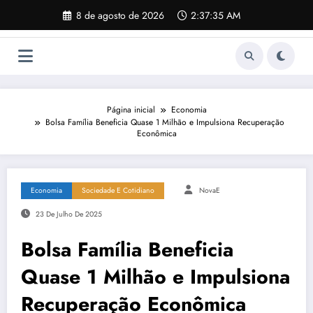
Pular
8 de agosto de 2026
2:37:36 AM
para
o
conteúdo
Página inicial
Economia
Bolsa Família Beneficia Quase 1 Milhão e Impulsiona Recuperação
Econômica
Economia
Sociedade E Cotidiano
NovaE
23 De Julho De 2025
Bolsa Família Beneficia
Quase 1 Milhão e Impulsiona
Recuperação Econômica