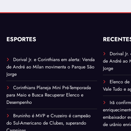
ESPORTES
RECENTE
Dorival Jr
Dorival Jr. e Corinthians em alerta: Venda
de André ao 
de André ao Milan movimenta o Parque São
Jorge
Jorge
Elenco de 
Corinthians Planeja Mini Pré-Temporada
Vale Tudo e ag
para Maio e Busca Recuperar Elenco e
Desempenho
Irã confir
enriqueciment
Bruninho é MVP e Cruzeiro é campeão
embaixador ev
do Sul-Americano de Clubes, superando
de urânio enr
Campinas