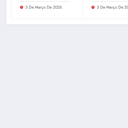
Tudo e agita as redes
integrantes do P
Segunda no GN
3 De Março De 2026
3 De Março De 2