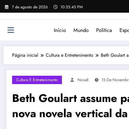
Pular
7 de agosto de 2026
10:35:45 PM
para
o
conteúdo
Início
Mundo
Política
Espo
Página inicial
Cultura e Entretenimento
Beth Goulart a
Cultura E Entretenimento
NovaE
15 De Novembr
Beth Goulart assume pa
nova novela vertical d