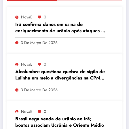
NovaE
0
Irã confirma danos em usina de
enriquecimento de urânio após ataques e
embaixador evita detalhes sobre
3 De Março De 2026
quantidade de urânio enriquecido
NovaE
0
Alcolumbre questiona quebra de sigilo de
Lulinha em meio a divergências na CPMI
do INSS
3 De Março De 2026
NovaE
0
Brasil nega venda de urânio ao Irã;
boatos associam Ucrânia e Oriente Médio