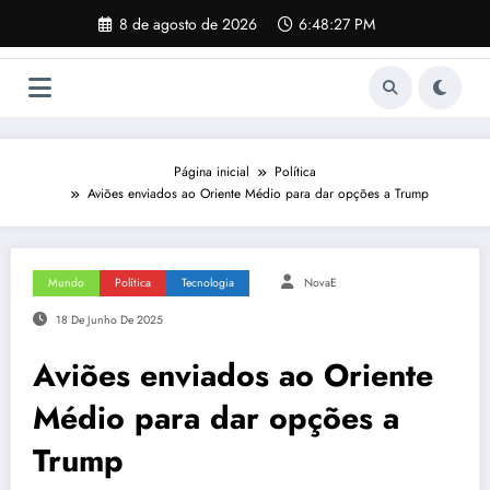
Pular
8 de agosto de 2026
6:48:28 PM
para
o
conteúdo
Página inicial
Política
Aviões enviados ao Oriente Médio para dar opções a Trump
Mundo
Política
Tecnologia
NovaE
18 De Junho De 2025
Aviões enviados ao Oriente
Médio para dar opções a
Trump