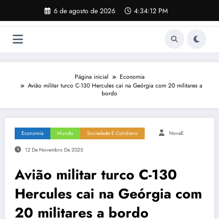
Pular
6 de agosto de 2026
4:34:13 PM
para
o
conteúdo
Página inicial
Economia
Avião militar turco C-130 Hercules cai na Geórgia com 20 militares a
bordo
Economia
Mundo
Sociedade E Cotidiano
NovaE
12 De Novembro De 2025
Avião militar turco C-130
Hercules cai na Geórgia com
20 militares a bordo