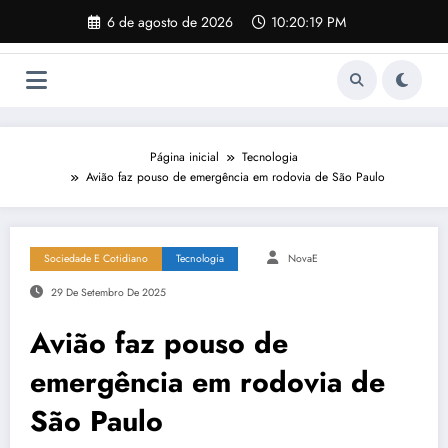
Pular
6 de agosto de 2026
10:20:20 PM
para
o
conteúdo
Página inicial
Tecnologia
Avião faz pouso de emergência em rodovia de São Paulo
Sociedade E Cotidiano
Tecnologia
NovaE
29 De Setembro De 2025
Avião faz pouso de
emergência em rodovia de
São Paulo