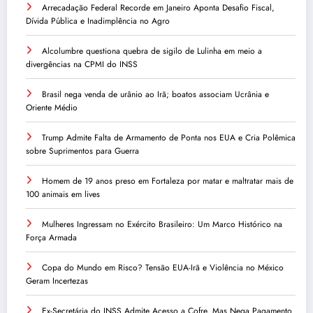
Arrecadação Federal Recorde em Janeiro Aponta Desafio Fiscal,
Dívida Pública e Inadimplência no Agro
Alcolumbre questiona quebra de sigilo de Lulinha em meio a
divergências na CPMI do INSS
Brasil nega venda de urânio ao Irã; boatos associam Ucrânia e
Oriente Médio
Trump Admite Falta de Armamento de Ponta nos EUA e Cria Polêmica
sobre Suprimentos para Guerra
Homem de 19 anos preso em Fortaleza por matar e maltratar mais de
100 animais em lives
Mulheres Ingressam no Exército Brasileiro: Um Marco Histórico na
Força Armada
Copa do Mundo em Risco? Tensão EUA-Irã e Violência no México
Geram Incertezas
Ex-Secretária do INSS Admite Acesso a Cofre, Mas Nega Pagamento