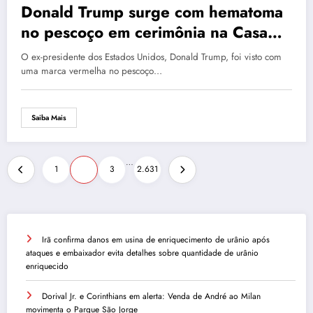
Donald Trump surge com hematoma
no pescoço em cerimônia na Casa
Branca, médico explica o motivo
O ex-presidente dos Estados Unidos, Donald Trump, foi visto com
uma marca vermelha no pescoço…
Saiba Mais
Paginação
…
1
2
3
2.631
de
posts
Irã confirma danos em usina de enriquecimento de urânio após
ataques e embaixador evita detalhes sobre quantidade de urânio
enriquecido
Dorival Jr. e Corinthians em alerta: Venda de André ao Milan
movimenta o Parque São Jorge