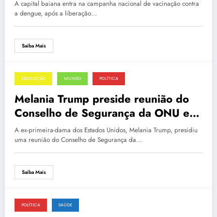
Butantan; veja quem pode se
A capital baiana entra na campanha nacional de vacinação contra
vacinar
a dengue, após a liberação…
Saiba Mais
EDUCAÇÃO
MUNDO
POLÍTICA
3 de março de 2026
Melania Trump preside reunião do
Conselho de Segurança da ONU em
meio a tensões globais
A ex-primeira-dama dos Estados Unidos, Melania Trump, presidiu
uma reunião do Conselho de Segurança da…
Saiba Mais
POLÍTICA
SAÚDE
3 de março de 2026