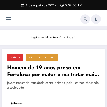
Pular
9 de agosto de 2026
5:39:00 AM
para
o
conteúdo
Página inicial
NovaE
Page 2
POLÍTICA
SOCIEDADE E COTIDIANO
3 de março de 2026
Homem de 19 anos preso em
Fortaleza por matar e maltratar mais
de 100 animais em lives
Jovem transmitia crueldade contra animais pela internet, chocando
a sociedade.
Saiba Mais