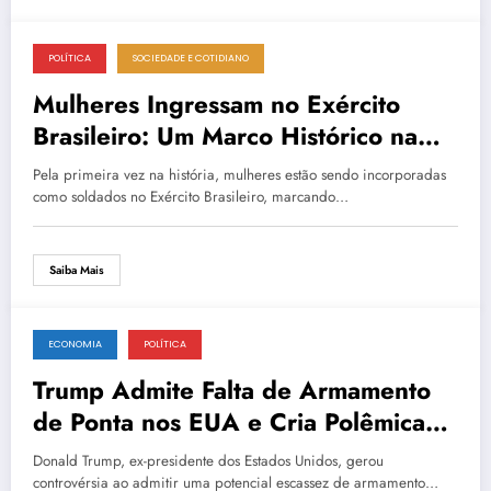
POLÍTICA
SOCIEDADE E COTIDIANO
3 de março de 2026
Mulheres Ingressam no Exército
Brasileiro: Um Marco Histórico na
Força Armada
Pela primeira vez na história, mulheres estão sendo incorporadas
como soldados no Exército Brasileiro, marcando…
Saiba Mais
ECONOMIA
POLÍTICA
3 de março de 2026
Trump Admite Falta de Armamento
de Ponta nos EUA e Cria Polêmica
sobre Suprimentos para Guerra
Donald Trump, ex-presidente dos Estados Unidos, gerou
controvérsia ao admitir uma potencial escassez de armamento…