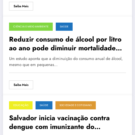
Saiba Mais
CIÊNCIA E MEIO AMBIENTE
SAÚDE
3 de março de 2026
Reduzir consumo de álcool por litro
ao ano pode diminuir mortalidade
por câncer
Um estudo aponta que a diminuição do consumo anual de álcool,
mesmo que em pequenas…
Saiba Mais
EDUCAÇÃO
SAÚDE
SOCIEDADE E COTIDIANO
3 de março de 2026
Salvador inicia vacinação contra
dengue com imunizante do