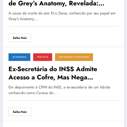
de Grey’s Anatomy, Revelada:
Esclerose Lateral Amiotrófica
A causa da morte do ator Eric Dane, conhecido por seu papel em
Grey's Anatomy,…
Saiba Mais
ECONOMIA
POLÍTICA
SOCIEDADE E COTIDIANO
3 de março de 2026
Ex-Secretária do INSS Admite
Acesso a Cofre, Mas Nega
Pagamento de Propinas em CPMI
Em depoimento à CPMI do INSS, a ex-secretária de um lobista
conhecido como Careca do…
Saiba Mais