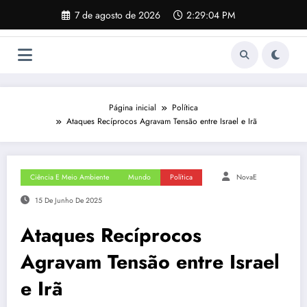
Pular
7 de agosto de 2026
2:29:04 PM
para
o
conteúdo
Página inicial
Política
Ataques Recíprocos Agravam Tensão entre Israel e Irã
Ciência E Meio Ambiente
Mundo
Política
NovaE
15 De Junho De 2025
Ataques Recíprocos
Agravam Tensão entre Israel
e Irã