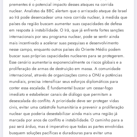
prementes é o potencial impacto desses ataques na corrida
nuclear. Analistas da BBC alertam que o arriscado ataque de Israel
ao Irã pode desencadear uma nova corrida nuclear, à medida que
países da região buscam aumentar suas capacidades de defesa
em resposta à instabilidade. O Irã, que já enfrenta fortes sanções
internacionais por seu programa nuclear, pode se sentir ainda
mais incentivado a acelerar suas pesquisas e desenvolvimento
nesse campo, enquanto outros países do Oriente Médio podem
buscar suas próprias capacidades nucleares para se protegerem.
Esse cenário aumentaria exponencialmente os riscos globais e a
proliferação de armas de destruição em massa. A comunidade
internacional, através de organizações como a ONU e potências
mundiais, precisa intensificar seus esforços diplomáticos para
conter essa escalada. É fundamental buscar um cessar-fogo
imediato e estabelecer canais de diálogo que permitam a
desescalada do conflito. A prioridade deve ser proteger vidas
civis, evitar uma catástrofe humanitária e prevenir a proliferação
nuclear que poderia desestabilizar ainda mais uma região já
marcada por anos de conflito e instabilidade. O caminho para a
paz será árduo, mas é imperativo que todas as partes envolvidas
busquem soluções pacíficas e duradouras para evitar uma