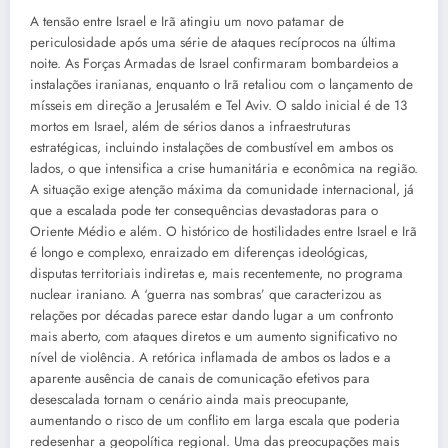
A tensão entre Israel e Irã atingiu um novo patamar de
periculosidade após uma série de ataques recíprocos na última
noite. As Forças Armadas de Israel confirmaram bombardeios a
instalações iranianas, enquanto o Irã retaliou com o lançamento de
mísseis em direção a Jerusalém e Tel Aviv. O saldo inicial é de 13
mortos em Israel, além de sérios danos a infraestruturas
estratégicas, incluindo instalações de combustível em ambos os
lados, o que intensifica a crise humanitária e econômica na região.
A situação exige atenção máxima da comunidade internacional, já
que a escalada pode ter consequências devastadoras para o
Oriente Médio e além. O histórico de hostilidades entre Israel e Irã
é longo e complexo, enraizado em diferenças ideológicas,
disputas territoriais indiretas e, mais recentemente, no programa
nuclear iraniano. A ‘guerra nas sombras’ que caracterizou as
relações por décadas parece estar dando lugar a um confronto
mais aberto, com ataques diretos e um aumento significativo no
nível de violência. A retórica inflamada de ambos os lados e a
aparente ausência de canais de comunicação efetivos para
desescalada tornam o cenário ainda mais preocupante,
aumentando o risco de um conflito em larga escala que poderia
redesenhar a geopolítica regional. Uma das preocupações mais