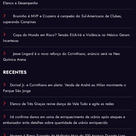
Elenco e Desempenho
Bruninho é MVP e Cruzeiro é campeão do Sul-Americano de Clubes,
superando Campinas
Copa do Mundo em Risco? Tensão EUA-Irã e Violência no México Geram
Incertezas
Jesse Lingard é o novo reforço do Corinthians; anúncio será na Neo
Química Arena
RECENTES
Dorival Jr. e Corinthians em alerta: Venda de André ao Milan movimenta o
Parque São Jorge
Elenco de Três Graças revive dança de Vale Tudo e agita as redes
Irã confirma danos em usina de enriquecimento de urânio após ataques e
embaixador evita detalhes sobre quantidade de urânio enriquecido
Homem é Preso Suspeito de Maltratar Mais de 100 Animais Durante Lives