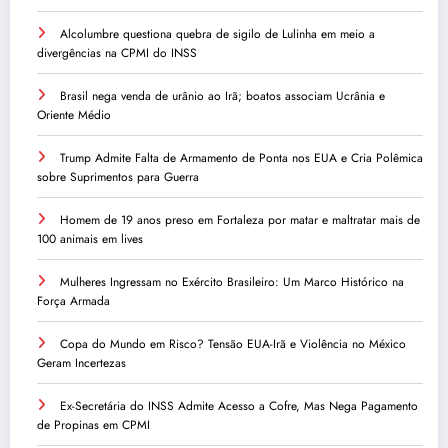
Alcolumbre questiona quebra de sigilo de Lulinha em meio a
divergências na CPMI do INSS
Brasil nega venda de urânio ao Irã; boatos associam Ucrânia e
Oriente Médio
Trump Admite Falta de Armamento de Ponta nos EUA e Cria Polêmica
sobre Suprimentos para Guerra
Homem de 19 anos preso em Fortaleza por matar e maltratar mais de
100 animais em lives
Mulheres Ingressam no Exército Brasileiro: Um Marco Histórico na
Força Armada
Copa do Mundo em Risco? Tensão EUA-Irã e Violência no México
Geram Incertezas
Ex-Secretária do INSS Admite Acesso a Cofre, Mas Nega Pagamento
de Propinas em CPMI