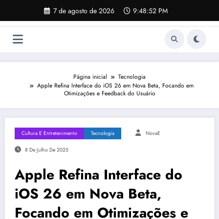
Pular
7 de agosto de 2026
9:48:53 PM
para
o
conteúdo
Página inicial
Tecnologia
Apple Refina Interface do iOS 26 em Nova Beta, Focando em
Otimizações e Feedback do Usuário
Cultura E Entretenimento
Tecnologia
NovaE
8 De Julho De 2025
Apple Refina Interface do
iOS 26 em Nova Beta,
Focando em Otimizações e