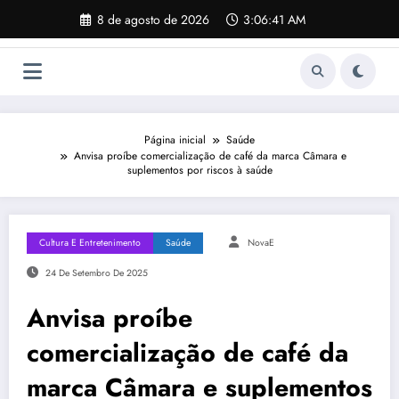
Pular
8 de agosto de 2026
3:06:42 AM
para
o
conteúdo
Página inicial
Saúde
Anvisa proíbe comercialização de café da marca Câmara e
suplementos por riscos à saúde
Cultura E Entretenimento
Saúde
NovaE
24 De Setembro De 2025
Anvisa proíbe
comercialização de café da
marca Câmara e suplementos