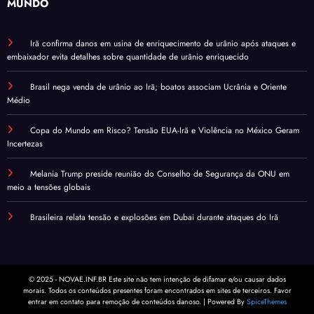
MUNDO
Irã confirma danos em usina de enriquecimento de urânio após ataques e
embaixador evita detalhes sobre quantidade de urânio enriquecido
Brasil nega venda de urânio ao Irã; boatos associam Ucrânia e Oriente
Médio
Copa do Mundo em Risco? Tensão EUA-Irã e Violência no México Geram
Incertezas
Melania Trump preside reunião do Conselho de Segurança da ONU em
meio a tensões globais
Brasileira relata tensão e explosões em Dubai durante ataques do Irã
© 2025 - NOVAE.INF.BR Este site não tem intenção de difamar e/ou causar dados
morais. Todos os conteúdos presentes foram encontrados em sites de terceiros. Favor
entrar em contato para remoção de conteúdos danoso. | Powered By
SpiceThemes