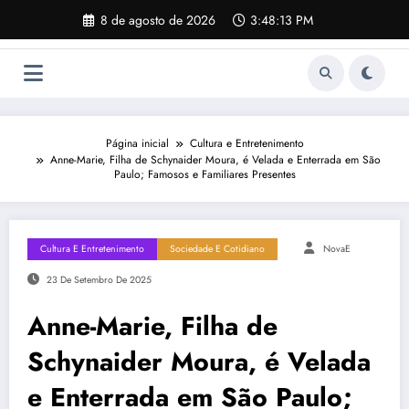
Pular
8 de agosto de 2026
3:48:14 PM
para
o
conteúdo
Página inicial
Cultura e Entretenimento
Anne-Marie, Filha de Schynaider Moura, é Velada e Enterrada em São
Paulo; Famosos e Familiares Presentes
Cultura E Entretenimento
Sociedade E Cotidiano
NovaE
23 De Setembro De 2025
Anne-Marie, Filha de
Schynaider Moura, é Velada
e Enterrada em São Paulo;