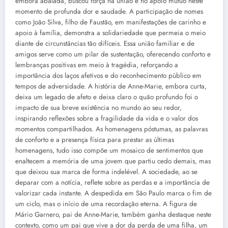
embora abalada, buscou força na união e no apoio mútuo neste
momento de profunda dor e saudade. A participação de nomes
como João Silva, filho de Faustão, em manifestações de carinho e
apoio à família, demonstra a solidariedade que permeia o meio
diante de circunstâncias tão difíceis. Essa união familiar e de
amigos serve como um pilar de sustentação, oferecendo conforto e
lembranças positivas em meio à tragédia, reforçando a
importância dos laços afetivos e do reconhecimento público em
tempos de adversidade. A história de Anne-Marie, embora curta,
deixa um legado de afeto e deixa claro o quão profundo foi o
impacto de sua breve existência no mundo ao seu redor,
inspirando reflexões sobre a fragilidade da vida e o valor dos
momentos compartilhados. As homenagens póstumas, as palavras
de conforto e a presença física para prestar as últimas
homenagens, tudo isso compõe um mosaico de sentimentos que
enaltecem a memória de uma jovem que partiu cedo demais, mas
que deixou sua marca de forma indelével. A sociedade, ao se
deparar com a notícia, reflete sobre as perdas e a importância de
valorizar cada instante. A despedida em São Paulo marca o fim de
um ciclo, mas o início de uma recordação eterna. A figura de
Mário Garnero, pai de Anne-Marie, também ganha destaque neste
contexto, como um pai que vive a dor da perda de uma filha, um