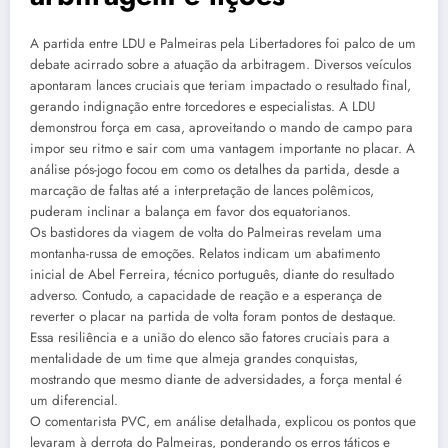
A partida entre LDU e Palmeiras pela Libertadores foi palco de um
debate acirrado sobre a atuação da arbitragem. Diversos veículos
apontaram lances cruciais que teriam impactado o resultado final,
gerando indignação entre torcedores e especialistas. A LDU
demonstrou força em casa, aproveitando o mando de campo para
impor seu ritmo e sair com uma vantagem importante no placar. A
análise pós-jogo focou em como os detalhes da partida, desde a
marcação de faltas até a interpretação de lances polêmicos,
puderam inclinar a balança em favor dos equatorianos.
Os bastidores da viagem de volta do Palmeiras revelam uma
montanha-russa de emoções. Relatos indicam um abatimento
inicial de Abel Ferreira, técnico português, diante do resultado
adverso. Contudo, a capacidade de reação e a esperança de
reverter o placar na partida de volta foram pontos de destaque.
Essa resiliência e a união do elenco são fatores cruciais para a
mentalidade de um time que almeja grandes conquistas,
mostrando que mesmo diante de adversidades, a força mental é
um diferencial.
O comentarista PVC, em análise detalhada, explicou os pontos que
levaram à derrota do Palmeiras, ponderando os erros táticos e