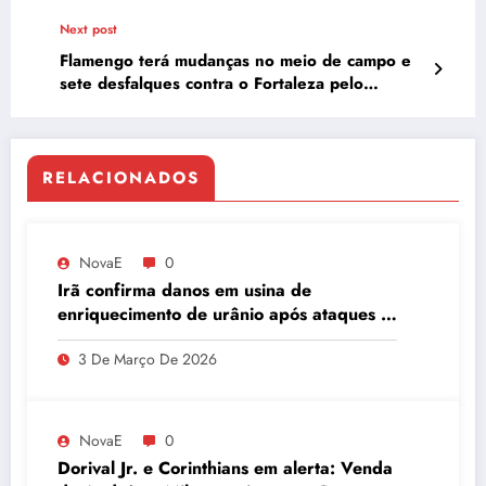
Econômico e Tecnológico
Next post
Flamengo terá mudanças no meio de campo e
sete desfalques contra o Fortaleza pelo
Brasileirão
RELACIONADOS
NovaE
0
Irã confirma danos em usina de
enriquecimento de urânio após ataques e
embaixador evita detalhes sobre
3 De Março De 2026
quantidade de urânio enriquecido
NovaE
0
Dorival Jr. e Corinthians em alerta: Venda