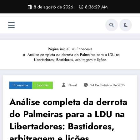
Pular
8 de agosto de 2026
8:36:30 AM
para
o
conteúdo
Página inicial
Economia
Análise completa da derrota do Palmeiras para a LDU na
Libertadores: Bastidores, arbitragem e lições
Economia
Esportes
NovaE
24 De Outubro De 2025
Análise completa da derrota
do Palmeiras para a LDU na
Libertadores: Bastidores,
arbitragem e lições