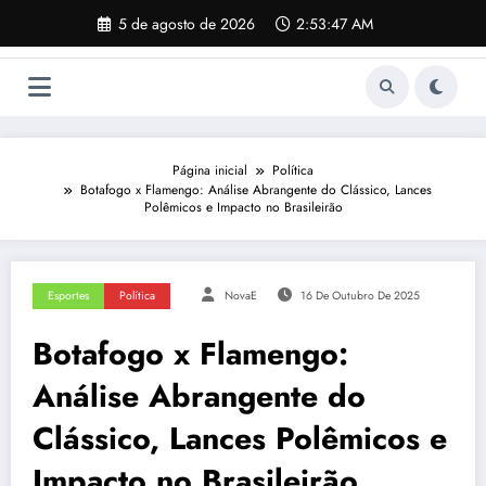
Pular
5 de agosto de 2026
2:53:48 AM
para
o
conteúdo
Página inicial
Política
Botafogo x Flamengo: Análise Abrangente do Clássico, Lances
Polêmicos e Impacto no Brasileirão
Esportes
Política
NovaE
16 De Outubro De 2025
Botafogo x Flamengo:
Análise Abrangente do
Clássico, Lances Polêmicos e
Impacto no Brasileirão