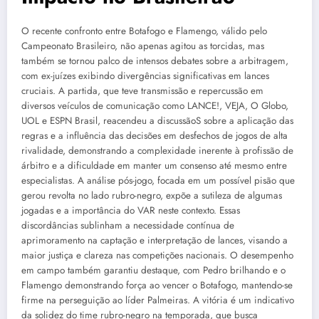
O recente confronto entre Botafogo e Flamengo, válido pelo
Campeonato Brasileiro, não apenas agitou as torcidas, mas
também se tornou palco de intensos debates sobre a arbitragem,
com ex-juízes exibindo divergências significativas em lances
cruciais. A partida, que teve transmissão e repercussão em
diversos veículos de comunicação como LANCE!, VEJA, O Globo,
UOL e ESPN Brasil, reacendeu a discussãoS sobre a aplicação das
regras e a influência das decisões em desfechos de jogos de alta
rivalidade, demonstrando a complexidade inerente à profissão de
árbitro e a dificuldade em manter um consenso até mesmo entre
especialistas. A análise pós-jogo, focada em um possível pisão que
gerou revolta no lado rubro-negro, expõe a sutileza de algumas
jogadas e a importância do VAR neste contexto. Essas
discordâncias sublinham a necessidade contínua de
aprimoramento na captação e interpretação de lances, visando a
maior justiça e clareza nas competições nacionais. O desempenho
em campo também garantiu destaque, com Pedro brilhando e o
Flamengo demonstrando força ao vencer o Botafogo, mantendo-se
firme na perseguição ao líder Palmeiras. A vitória é um indicativo
da solidez do time rubro-negro na temporada, que busca