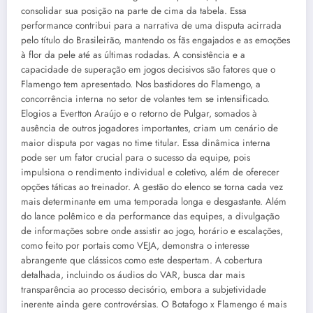
consolidar sua posição na parte de cima da tabela. Essa
performance contribui para a narrativa de uma disputa acirrada
pelo título do Brasileirão, mantendo os fãs engajados e as emoções
à flor da pele até as últimas rodadas. A consistência e a
capacidade de superação em jogos decisivos são fatores que o
Flamengo tem apresentado. Nos bastidores do Flamengo, a
concorrência interna no setor de volantes tem se intensificado.
Elogios a Evertton Araújo e o retorno de Pulgar, somados à
ausência de outros jogadores importantes, criam um cenário de
maior disputa por vagas no time titular. Essa dinâmica interna
pode ser um fator crucial para o sucesso da equipe, pois
impulsiona o rendimento individual e coletivo, além de oferecer
opções táticas ao treinador. A gestão do elenco se torna cada vez
mais determinante em uma temporada longa e desgastante. Além
do lance polêmico e da performance das equipes, a divulgação
de informações sobre onde assistir ao jogo, horário e escalações,
como feito por portais como VEJA, demonstra o interesse
abrangente que clássicos como este despertam. A cobertura
detalhada, incluindo os áudios do VAR, busca dar mais
transparência ao processo decisório, embora a subjetividade
inerente ainda gere controvérsias. O Botafogo x Flamengo é mais