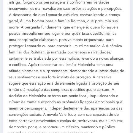
intriga, forçando os personagens a confrontarem verdades
inconvenientes e a reavaliarem suas próprias ações e percepções.
A descoberta de que Leonardo está vivo, contradizendo a crença
geral, é uma bomba para a família Roitman, que presumia sua
morte. A pergunta fundamental que emerge é: quem foi aquela
pessoa insepulta em seu lugar e por quê? Essa questão insinua
uma conspiração elaborada, possivelmente orquestrada para
proteger Leonardo ou para encobrir um crime maior. A dinâmica
familiar dos Roitman, já marcada por tensões e rivalidades,
certamente será abalada por essa notícia, levando a novas alianças
e conflitos. Após reencontrar seu irmão, Heleninha toma uma
atitude alarmante e surpreendente, demonstrando a intensidade de
seus sentimentos e seu forte instinto de proteção. A narrativa
sugere que essa ação está diretamente ligada à proteção de seu
irmão e à resolução das complexas questões que o cercam. A
decisão de Heleninha se torna um ponto focal, impulsionando o
clímax da trama e expondo as profundas ligações emocionais que
unem os personagens, independentemente das aparências ou das
convenções sociais. A novela Vale Tudo, com sua capacidade de
tecer narrativas envolventes e cheias de reviravoltas, mais uma vez
demonstra por que se tornou um clássico, mantendo o público