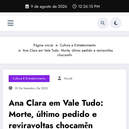
Pular
9 de agosto de 2026
12:26:16 PM
para
o
conteúdo
Página inicial
Cultura e Entretenimento
Ana Clara em Vale Tudo: Morte, último pedido e reviravoltas
chocamễn
Cultura E Entretenimento
NovaE
30 De Setembro De 2025
Ana Clara em Vale Tudo:
Morte, último pedido e
reviravoltas chocamễn