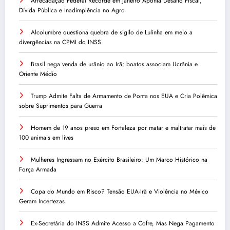
Arrecadação Federal Recorde em Janeiro Aponta Desafio Fiscal,
Dívida Pública e Inadimplência no Agro
Alcolumbre questiona quebra de sigilo de Lulinha em meio a
divergências na CPMI do INSS
Brasil nega venda de urânio ao Irã; boatos associam Ucrânia e
Oriente Médio
Trump Admite Falta de Armamento de Ponta nos EUA e Cria Polêmica
sobre Suprimentos para Guerra
Homem de 19 anos preso em Fortaleza por matar e maltratar mais de
100 animais em lives
Mulheres Ingressam no Exército Brasileiro: Um Marco Histórico na
Força Armada
Copa do Mundo em Risco? Tensão EUA-Irã e Violência no México
Geram Incertezas
Ex-Secretária do INSS Admite Acesso a Cofre, Mas Nega Pagamento