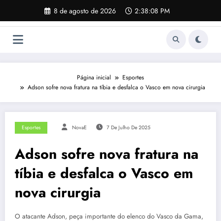
Pular
8 de agosto de 2026
2:38:09 PM
para
o
conteúdo
Página inicial
Esportes
Adson sofre nova fratura na tíbia e desfalca o Vasco em nova cirurgia
Esportes
NovaE
7 De Julho De 2025
Adson sofre nova fratura na
tíbia e desfalca o Vasco em
nova cirurgia
O atacante Adson, peça importante do elenco do Vasco da Gama,