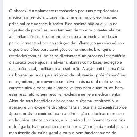
O abacaxi é amplamente reconhecido por suas propriedades
medicinais, sendo a bromelina, uma enzima proteolítica, seu
principal componente bioativo. Essa enzima não só auxilia na
digestão de proteínas, mas também demonstra potentes efeitos
anti-inflamatórios. Estudos indicam que a bromelina pode ser
particularmente eficaz na redução da inflamação nas vias aéreas,
o que é benéfico para condições como sinusite, bronquite e
resfriados comuns. Ao atuar diretamente no processo inflamatório,
o abacaxi pode ajudar a aliviar sintomas como tosse, secreção e
obstrução nasal, facilitando a respiração. A ação anti-inflamatória
da bromelina se dá pela inibição de substâncias pró-inflamatórias
no organismo, promovendo um alívio mais natural e eficaz. Essa
característica o torna um alimento valioso para quem busca bem-
estar respiratório sem recorrer exclusivamente a medicamentos.
Além de seus benefícios diretos para o sistema respiratório, o
abacaxi é um excelente diurético natural. Sua alta concentração de
água e potássio contribui para a eliminação de toxinas e excesso
de líquidos retidos no corpo, auxiliando o funcionamento dos rins
e do fígado. Esse processo de desintoxicação é fundamental para a
manutenção da saúde geral e para o bom funcionamento do