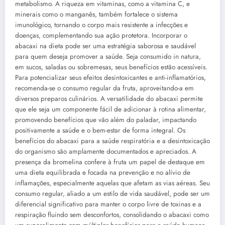
metabolismo. A riqueza em vitaminas, como a vitamina C, e
minerais como o manganês, também fortalece o sistema
imunológico, tornando o corpo mais resistente a infecções e
doenças, complementando sua ação protetora. Incorporar o
abacaxi na dieta pode ser uma estratégia saborosa e saudável
para quem deseja promover a saúde. Seja consumido in natura,
em sucos, saladas ou sobremesas, seus benefícios estão acessíveis.
Para potencializar seus efeitos desintoxicantes e anti-inflamatórios,
recomenda-se o consumo regular da fruta, aproveitando-a em
diversos preparos culinários. A versatilidade do abacaxi permite
que ele seja um componente fácil de adicionar à rotina alimentar,
promovendo benefícios que vão além do paladar, impactando
positivamente a saúde e o bem-estar de forma integral. Os
benefícios do abacaxi para a saúde respiratória e a desintoxicação
do organismo são amplamente documentados e apreciados. A
presença da bromelina confere à fruta um papel de destaque em
uma dieta equilibrada e focada na prevenção e no alívio de
inflamações, especialmente aquelas que afetam as vias aéreas. Seu
consumo regular, aliado a um estilo de vida saudável, pode ser um
diferencial significativo para manter o corpo livre de toxinas e a
respiração fluindo sem desconfortos, consolidando o abacaxi como