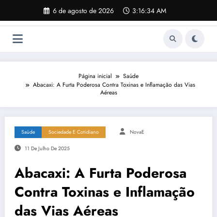
Pular
6 de agosto de 2026
3:16:35 AM
para
o
conteúdo
Página inicial
Saúde
Abacaxi: A Furta Poderosa Contra Toxinas e Inflamação das Vias
Aéreas
Saúde
Sociedade E Cotidiano
NovaE
11 De Julho De 2025
Abacaxi: A Furta Poderosa
Contra Toxinas e Inflamação
das Vias Aéreas