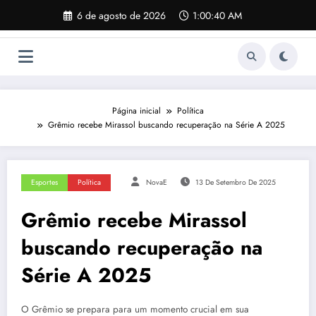
Pular
6 de agosto de 2026
1:00:41 AM
para
o
conteúdo
Página inicial
Política
Grêmio recebe Mirassol buscando recuperação na Série A 2025
Esportes
Política
NovaE
13 De Setembro De 2025
Grêmio recebe Mirassol
buscando recuperação na
Série A 2025
O Grêmio se prepara para um momento crucial em sua