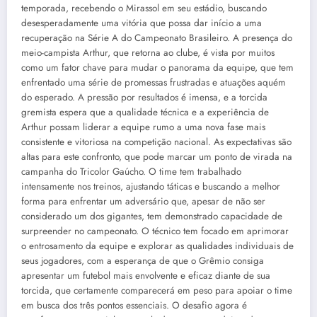
temporada, recebendo o Mirassol em seu estádio, buscando
desesperadamente uma vitória que possa dar início a uma
recuperação na Série A do Campeonato Brasileiro. A presença do
meio-campista Arthur, que retorna ao clube, é vista por muitos
como um fator chave para mudar o panorama da equipe, que tem
enfrentado uma série de promessas frustradas e atuações aquém
do esperado. A pressão por resultados é imensa, e a torcida
gremista espera que a qualidade técnica e a experiência de
Arthur possam liderar a equipe rumo a uma nova fase mais
consistente e vitoriosa na competição nacional. As expectativas são
altas para este confronto, que pode marcar um ponto de virada na
campanha do Tricolor Gaúcho. O time tem trabalhado
intensamente nos treinos, ajustando táticas e buscando a melhor
forma para enfrentar um adversário que, apesar de não ser
considerado um dos gigantes, tem demonstrado capacidade de
surpreender no campeonato. O técnico tem focado em aprimorar
o entrosamento da equipe e explorar as qualidades individuais de
seus jogadores, com a esperança de que o Grêmio consiga
apresentar um futebol mais envolvente e eficaz diante de sua
torcida, que certamente comparecerá em peso para apoiar o time
em busca dos três pontos essenciais. O desafio agora é